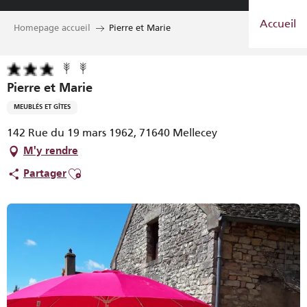
Aller
Accueil
au
Homepage accueil
Pierre et Marie
contenu
principal
Pierre et Marie
MEUBLÉS ET GÎTES
142 Rue du 19 mars 1962, 71640 Mellecey
M'y rendre
Ajouter aux favoris
Partager