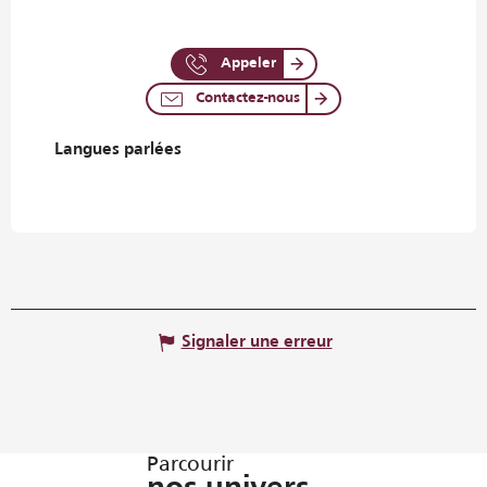
Appeler
Contactez-nous
Langues parlées
Langues parlées
Signaler une erreur
Parcourir