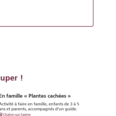
Pôle Spectacle
Spectacles
uper !
En famille « Plantes cachées »
Activité à faire en famille, enfants de 3 à 5
ans et parents, accompagnés d’un guide.
Chalon-sur-Saône