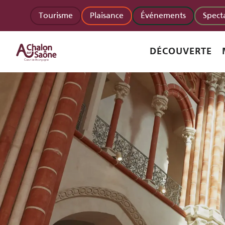
Aller
Tourisme
Plaisance
Événements
Spect
au
contenu
principal
DÉCOUVERTE