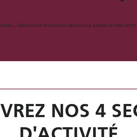
dans le Grand Chalon
ncerts… Découvrez toutes nos idées pour passer un été ryth
nal du Centre… à vélo
 Chalonnaise autrement
Que faire dans
Nos animations
VREZ NOS 4 SE
D'ACTIVITÉ