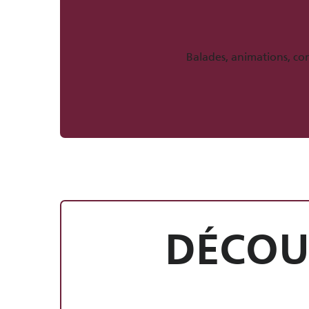
Balades, animations, co
Au fil du Ca
6 étapes pour découvrir la Côte
DÉCOU