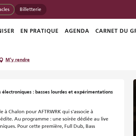
trooperz + amhka dub
acles
Billetterie
ISER
EN PRATIQUE
AGENDA
CARNET DU G
bass trooperz + amhka dub
M'y rendre
s électroniques : basses lourdes et expérimentations 
e à Chalon pour AFTRWRK qui s'associe à 
édite. Au programme : une soirée dédiée au live 
niques. Pour cette première, Full Dub, Bass 