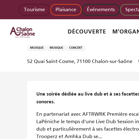
Aller
Homepage accueil
[Live dub session] full dub + bass 
Tourisme
Plaisance
Événements
Spect
au
contenu
principal
Vendredi 6 novembre
DÉCOUVERTE
M'ORGAN
[Live dub session] full dub + 
MUSIQUE
MUSIQUE
CONCERT
52 Quai Saint-Cosme, 71100 Chalon-sur-Saône
Description
Une soirée dédiée au live dub et à ses facette
sonores.
En partenariat avec AFTRWRK Première escal
LaPéniche le temps d'une Live Dub Session in
dub et particulièrement à ses facettes électro
Trooperz et Amhka Dub se...