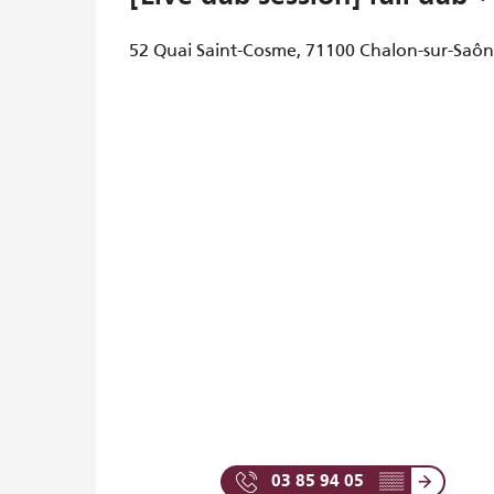
52 Quai Saint-Cosme, 71100 Chalon-sur-Saô
03 85 94 05
▒▒