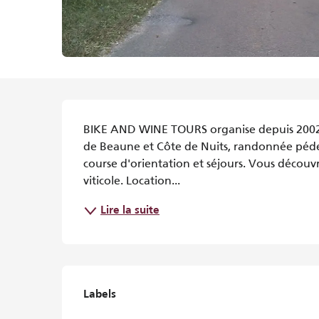
Description
BIKE AND WINE TOURS organise depuis 2002 de
de Beaune et Côte de Nuits, randonnée pédest
course d'orientation et séjours. Vous découvr
viticole. Location...
Lire la suite
Offres de prestations
Labels
Labels