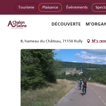
Aller
Homepage accueil
Bike and Wine Tours
Tourisme
Plaisance
Événements
Spect
au
contenu
principal
Bike and Wine Tours
DÉCOUVERTE
M'ORGAN
ORGANISMES RÉCEPTIFS
AGENCES RÉCEPTIVES
8, hameau du Château, 71150 Rully
M'y ren