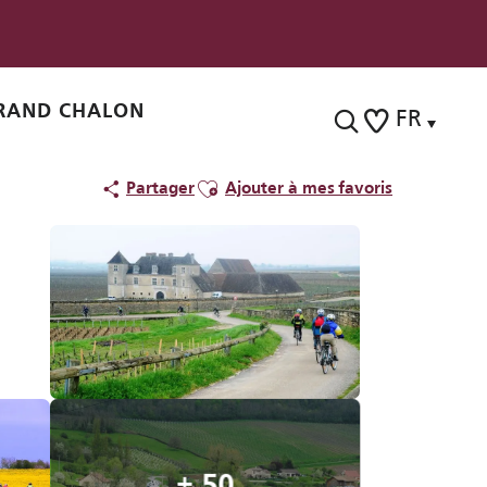
RAND CHALON
FR
Recherche
Voir les favoris
Ajouter aux favoris
Partager
Ajouter à mes favoris
+ 50