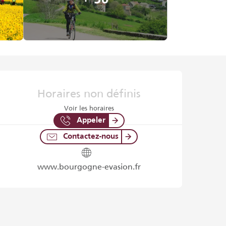
Ouverture et coordonnées
Horaires non définis
Voir les horaires
Appeler
Contactez-nous
www.bourgogne-evasion.fr