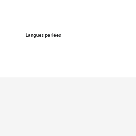
Langues parlées
Langues parlées