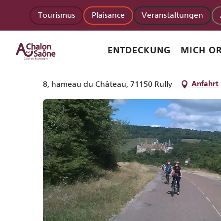
Aller
Startseite
Bike and Wine Tours
Tourismus
Plaisance
Veranstaltungen
au
contenu
principal
Bike and Wine Tours
ENTDECKUNG
MICH OR
AUFNEHMENDE ORGANISATIONEN
INCOMING-AGENTUR
8, hameau du Château, 71150 Rully
Anfahrt