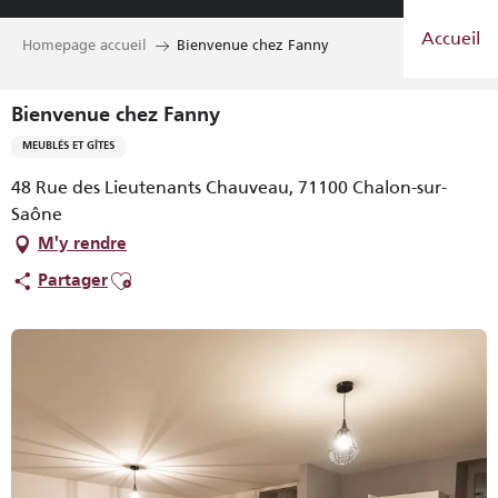
Aller
Accueil
au
Homepage accueil
Bienvenue chez Fanny
contenu
principal
Bienvenue chez Fanny
MEUBLÉS ET GÎTES
48 Rue des Lieutenants Chauveau, 71100 Chalon-sur-
Saône
M'y rendre
Ajouter aux favoris
Partager