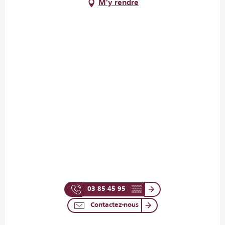
M'y rendre
03 85 45 95
▒▒
Contactez-nous