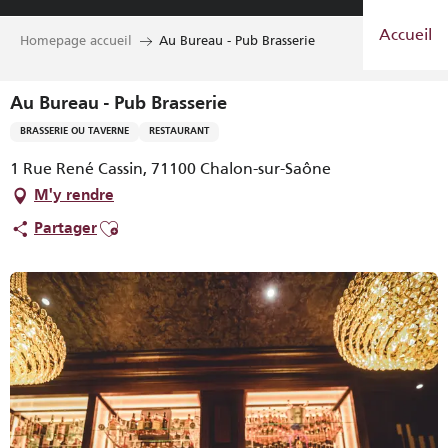
Aller
Accueil
au
Homepage accueil
Au Bureau - Pub Brasserie
contenu
principal
Au Bureau - Pub Brasserie
BRASSERIE OU TAVERNE
RESTAURANT
1 Rue René Cassin, 71100 Chalon-sur-Saône
M'y rendre
Ajouter aux favoris
Partager