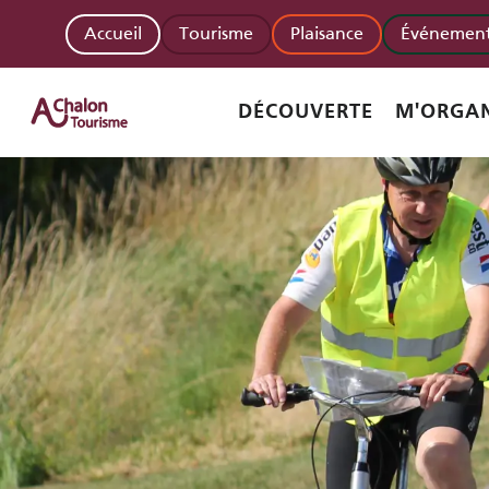
Aller
Accueil
Tourisme
Plaisance
Événement
au
contenu
principal
DÉCOUVERTE
M'ORGAN