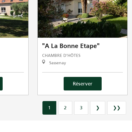
"A La Bonne Etape"
CHAMBRE D'HÔTES
Sassenay
Réserver
1
2
3
❯
❯❯