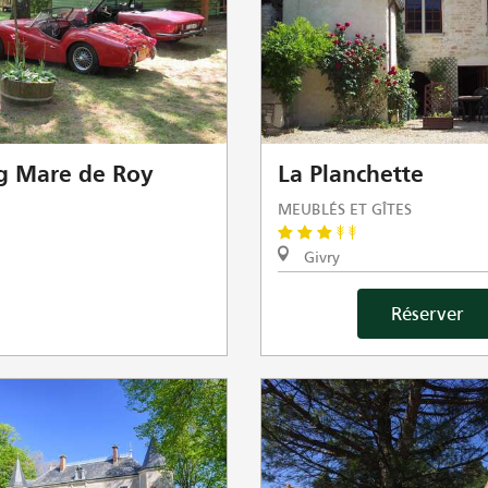
g Mare de Roy
La Planchette
MEUBLÉS ET GÎTES
Givry
Réserver