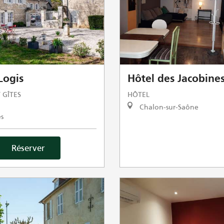
 Logis
Hôtel des Jacobine
 GÎTES
HÔTEL
Chalon-sur-Saône
s
Réserver