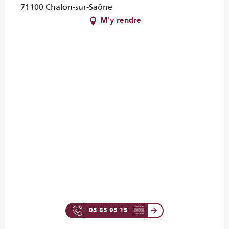
71100 Chalon-sur-Saône
M'y rendre
03 85 93 15
▒▒