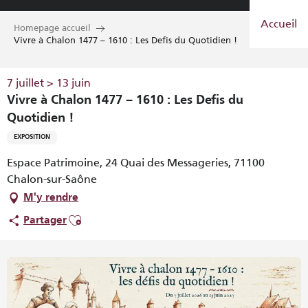
Aller
Accueil
au
Homepage accueil
contenu
Vivre à Chalon 1477 – 1610 : Les Defis du Quotidien !
principal
7 juillet > 13 juin
Vivre à Chalon 1477 – 1610 : Les Defis du
Quotidien !
EXPOSITION
Espace Patrimoine, 24 Quai des Messageries, 71100
Chalon-sur-Saône
M'y rendre
Ajouter aux favoris
Partager