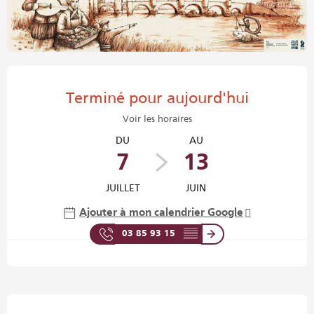
Ouverture et coordonnées
Terminé pour aujourd'hui
Voir les horaires
DU
AU
7
13
JUILLET
JUIN
Ajouter à mon calendrier Google
03 85 93 15
▒▒
Description