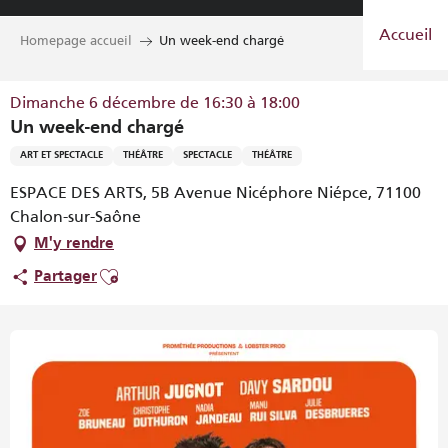
Aller
Accueil
au
Homepage accueil
Un week-end chargé
contenu
principal
Dimanche 6 décembre de 16:30 à 18:00
Un week-end chargé
ART ET SPECTACLE
THÉÂTRE
SPECTACLE
THÉÂTRE
ESPACE DES ARTS, 5B Avenue Nicéphore Niépce, 71100
Chalon-sur-Saône
M'y rendre
Ajouter aux favoris
Partager