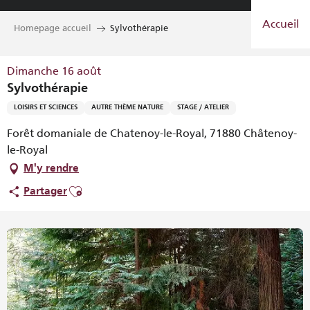
Aller
Accueil
au
Homepage accueil
Sylvothérapie
contenu
principal
Dimanche 16 août
Sylvothérapie
LOISIRS ET SCIENCES
AUTRE THÈME NATURE
STAGE / ATELIER
Forêt domaniale de Chatenoy-le-Royal, 71880 Châtenoy-
le-Royal
M'y rendre
Ajouter aux favoris
Partager