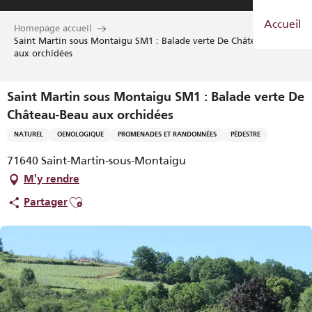
Aller
Accueil
au
Homepage accueil
contenu
Saint Martin sous Montaigu SM1 : Balade verte De Château-Beau
aux orchidées
principal
Saint Martin sous Montaigu SM1 : Balade verte De
Château-Beau aux orchidées
NATUREL
OENOLOGIQUE
PROMENADES ET RANDONNÉES
PÉDESTRE
71640 Saint-Martin-sous-Montaigu
M'y rendre
Ajouter aux favoris
Partager