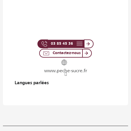
03 85 45 36
▒▒
Contactez-nous
www.peche-sucre.fr
Langues parlées
Langues parlées