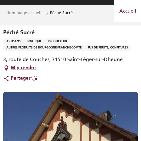
Aller
Accueil
au
Homepage accueil
Péché Sucré
contenu
principal
Péché Sucré
ARTISANS
BOUTIQUE
PRODUCTEUR
AUTRES PRODUITS DE BOURGOGNE-FRANCHE-COMTÉ
JUS DE FRUITS, CONFITURES
3, route de Couches, 71510 Saint-Léger-sur-Dheune
M'y rendre
Ajouter aux favoris
Partager