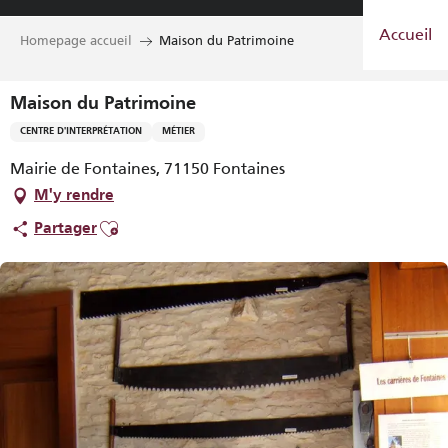
Aller
Accueil
au
Homepage accueil
Maison du Patrimoine
contenu
principal
Maison du Patrimoine
CENTRE D'INTERPRÉTATION
MÉTIER
Mairie de Fontaines, 71150 Fontaines
M'y rendre
Ajouter aux favoris
Partager