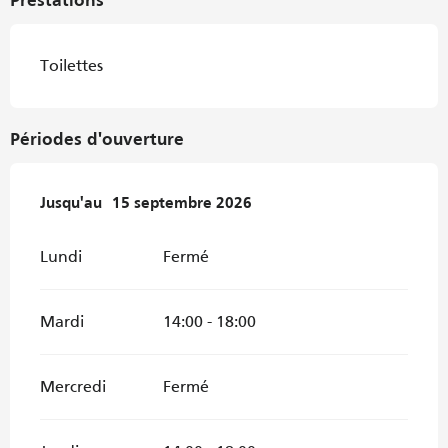
Prestations
Toilettes
Périodes d'ouverture
Du
Jusqu'au
16 juin 2026
15 septembre 2026
au
15 septembre 2026
Lundi
Fermé
Mardi
14:00 - 18:00
Mercredi
Fermé