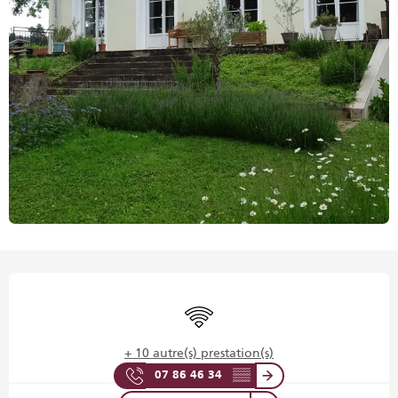
Ouverture et coordonnées
WiFi
+ 10 autre(s) prestation(s)
07 86 46 34
▒▒