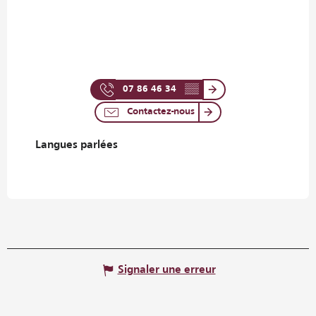
07 86 46 34
▒▒
Contactez-nous
Langues parlées
Langues parlées
Signaler une erreur