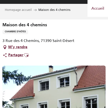
Aller
Accueil
au
Homepage accueil
Maison des 4 chemins
contenu
principal
Maison des 4 chemins
CHAMBRE D'HÔTES
3 Rue des 4 Chemins, 71390 Saint-Désert
M'y rendre
Ajouter aux favoris
Partager