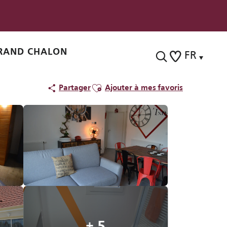
RAND CHALON
FR
Recherche
Voir les favoris
Ajouter aux favoris
Partager
Ajouter à mes favoris
+ 5