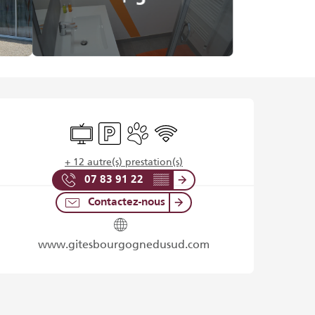
Ouverture et coordonnées
Télévision
Parking
Animaux acceptés
WiFi
+ 12 autre(s) prestation(s)
07 83 91 22
▒▒
Contactez-nous
www.gitesbourgognedusud.com