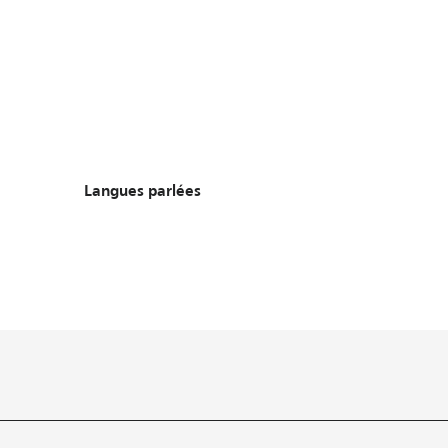
Langues parlées
Langues parlées