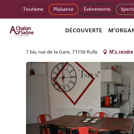
Aller
Homepage accueil
L'Indus
Tourisme
Plaisance
Événements
Spect
au
contenu
principal
L'Indus
DÉCOUVERTE
M'ORGAN
MEUBLÉS ET GÎTES
7 bis, rue de la Gare, 71150 Rully
M'y rendre