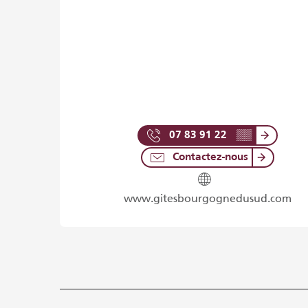
07 83 91 22
▒▒
Contactez-nous
www.gitesbourgognedusud.com