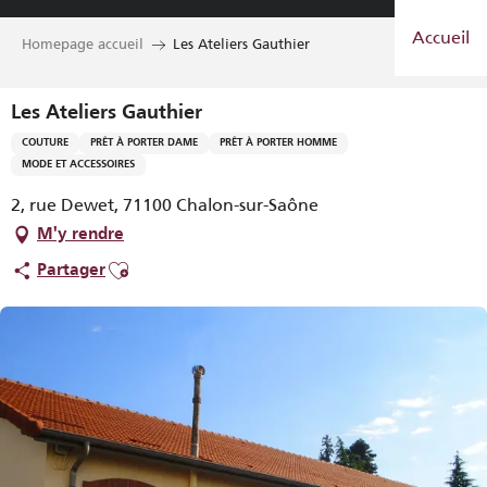
Aller
Accueil
au
Homepage accueil
Les Ateliers Gauthier
contenu
principal
Les Ateliers Gauthier
COUTURE
PRÊT À PORTER DAME
PRÊT À PORTER HOMME
MODE ET ACCESSOIRES
2, rue Dewet, 71100 Chalon-sur-Saône
M'y rendre
Ajouter aux favoris
Partager