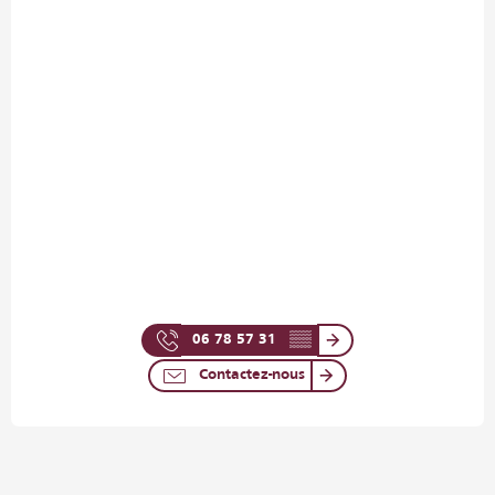
06 78 57 31
▒▒
Contactez-nous