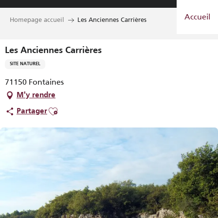
Aller
Accueil
au
Homepage accueil
Les Anciennes Carrières
contenu
principal
Les Anciennes Carrières
SITE NATUREL
71150 Fontaines
M'y rendre
Ajouter aux favoris
Partager