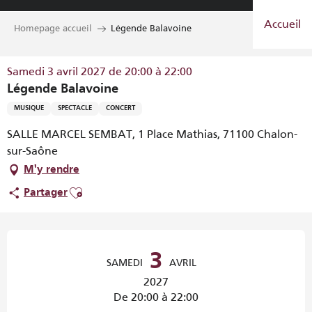
Aller
Accueil
au
Homepage accueil
Légende Balavoine
contenu
principal
Samedi 3 avril 2027 de 20:00 à 22:00
Légende Balavoine
MUSIQUE
SPECTACLE
CONCERT
SALLE MARCEL SEMBAT, 1 Place Mathias, 71100 Chalon-
sur-Saône
M'y rendre
Ajouter aux favoris
Partager
Ouverture et coordonnées
3
SAMEDI
AVRIL
2027
De 20:00 à 22:00