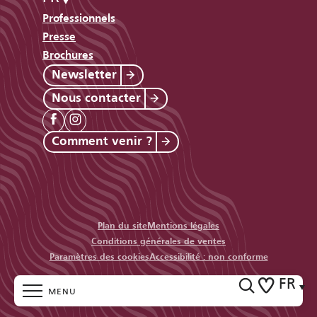
Professionnels
Presse
Brochures
Newsletter
Nous contacter
Comment venir ?
Plan du site
Mentions légales
Conditions générales de ventes
Paramètres des cookies
Accessibilité : non conforme
FR
MENU
Recherc
Voir les fav