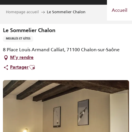
Aller
Accueil
au
Homepage accueil
Le Sommelier Chalon
contenu
principal
Le Sommelier Chalon
MEUBLÉS ET GÎTES
8 Place Louis Armand Calliat, 71100 Chalon-sur-Saône
M'y rendre
Ajouter aux favoris
Partager