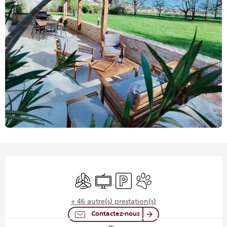
Ouverture et coordonnées
Air conditionné
Télévision
Parking
Animaux acceptés
+ 46 autre(s) prestation(s)
Contactez-nous