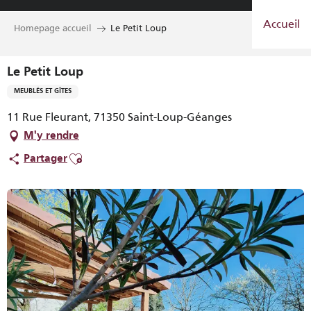
Aller
Accueil
au
Homepage accueil
Le Petit Loup
contenu
principal
Le Petit Loup
MEUBLÉS ET GÎTES
11 Rue Fleurant, 71350 Saint-Loup-Géanges
M'y rendre
Ajouter aux favoris
Partager