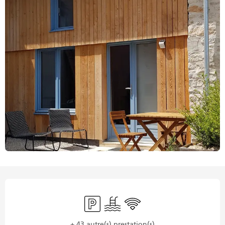
Ouverture et coordonnées
Parking
Piscine
WiFi
+ 43 autre(s) prestation(s)