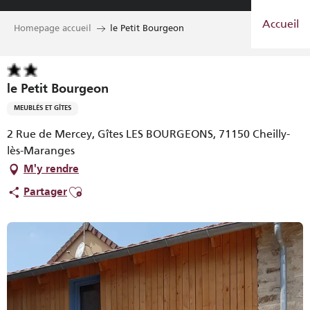
Aller
Accueil
au
Homepage accueil
le Petit Bourgeon
contenu
principal
le Petit Bourgeon
MEUBLÉS ET GÎTES
2 Rue de Mercey, Gîtes LES BOURGEONS, 71150 Cheilly-
lès-Maranges
M'y rendre
Ajouter aux favoris
Partager