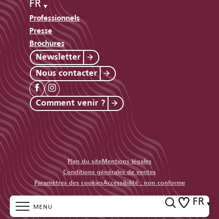
FR
Professionnels
Presse
Brochures
Newsletter
Nous contacter
Comment venir ?
Plan du site
Mentions légales
Conditions générales de ventes
Paramètres des cookies
Accessibilité : non conforme
FR
MENU
Recherc
Voir les fav