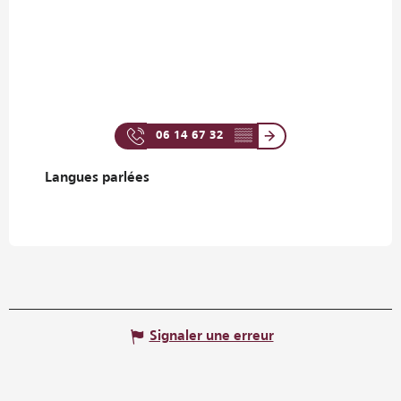
06 14 67 32
▒▒
Langues parlées
Langues parlées
Signaler une erreur