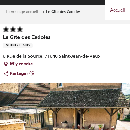
Aller
Accueil
au
Homepage accueil
Le Gîte des Cadoles
contenu
principal
Le Gîte des Cadoles
MEUBLÉS ET GÎTES
6 Rue de la Source, 71640 Saint-Jean-de-Vaux
M'y rendre
Ajouter aux favoris
Partager