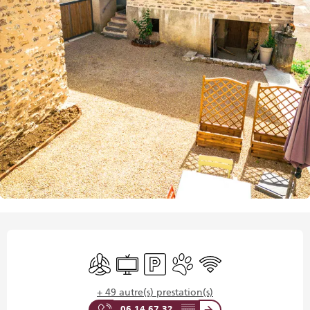
Ouverture et coordonnées
Air conditionné
Télévision
Parking
Animaux acceptés
WiFi
+ 49 autre(s) prestation(s)
06 14 67 32
▒▒