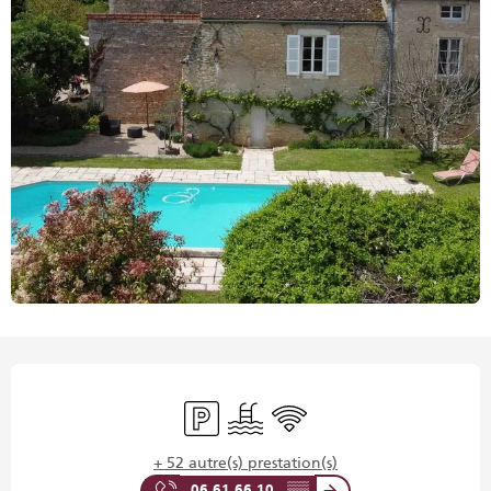
Ouverture et coordonnées
Parking
Piscine
WiFi
+ 52 autre(s) prestation(s)
06 61 66 10
▒▒