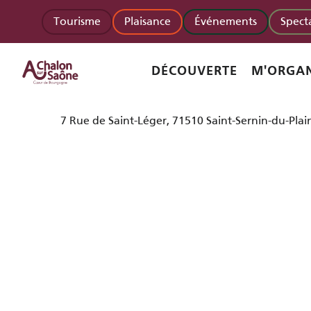
Aller
Homepage accueil
La Grangette en Bourgogne
Tourisme
Plaisance
Événements
Spect
au
contenu
principal
La Grangette en Bourgogne
DÉCOUVERTE
M'ORGAN
MEUBLÉS ET GÎTES
7 Rue de Saint-Léger, 71510 Saint-Sernin-du-Plai