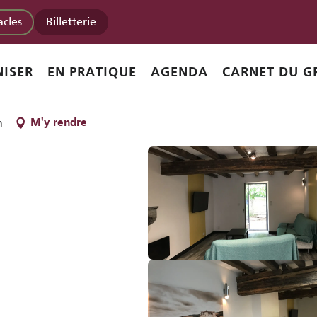
acles
Billetterie
ISER
EN PRATIQUE
AGENDA
CARNET DU G
n
M'y rendre