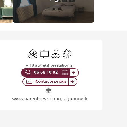
Ouverture et coordonnées
Air conditionné
Télévision
Piscine
Animaux acceptés
+ 18 autre(s) prestation(s)
06 68 10 02
▒▒
Contactez-nous
www.parenthese-bourguignonne.fr