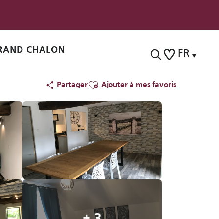
RAND CHALON
FR
Recherche
Voir les favoris
Ajouter aux favoris
Partager
Ajouter à mes favoris
+ 3