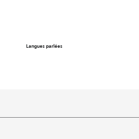
Langues parlées
Langues parlées