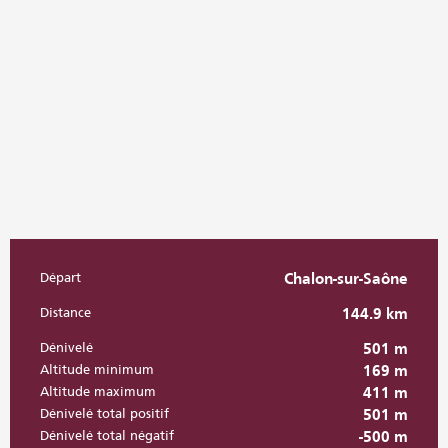
Départ
Chalon-sur-Saône
Informations pratiques
Distance
144.9 km
Dénivelé
501 m
Altitude minimum
169 m
Altitude maximum
411 m
Dénivelé total positif
501 m
Dénivelé total négatif
-500 m