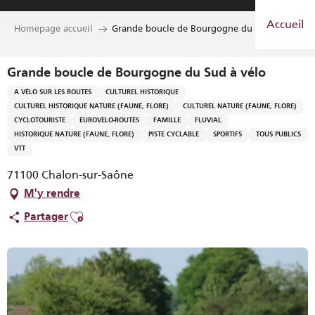
Aller
Accueil
au
Homepage accueil
Grande boucle de Bourgogne du Sud à vélo
contenu
principal
Grande boucle de Bourgogne du Sud à vélo
A VÉLO SUR LES ROUTES
CULTUREL HISTORIQUE
CULTUREL HISTORIQUE NATURE (FAUNE, FLORE)
CULTUREL NATURE (FAUNE, FLORE)
CYCLOTOURISTE
EUROVELO-ROUTES
FAMILLE
FLUVIAL
HISTORIQUE NATURE (FAUNE, FLORE)
PISTE CYCLABLE
SPORTIFS
TOUS PUBLICS
VTT
71100 Chalon-sur-Saône
M'y rendre
Ajouter aux favoris
Partager