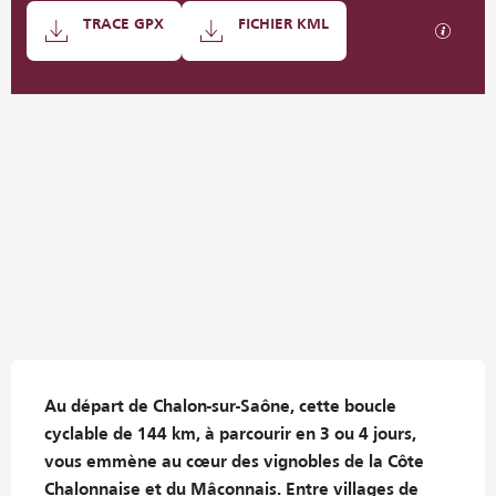
Documentation
TRACE GPX
FICHIER KML
SECTI
501 m de Dénivelé
Dénivelé
Description
Au départ de Chalon-sur-Saône, cette boucle 
cyclable de 144 km, à parcourir en 3 ou 4 jours, 
vous emmène au cœur des vignobles de la Côte 
Chalonnaise et du Mâconnais. Entre villages de 