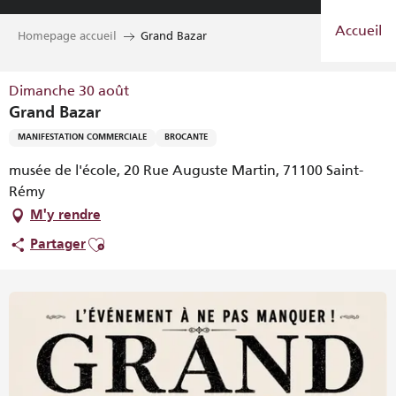
Aller
Accueil
au
Homepage accueil
Grand Bazar
contenu
principal
Dimanche 30 août
Grand Bazar
MANIFESTATION COMMERCIALE
BROCANTE
musée de l'école, 20 Rue Auguste Martin, 71100 Saint-
Rémy
M'y rendre
Ajouter aux favoris
Partager