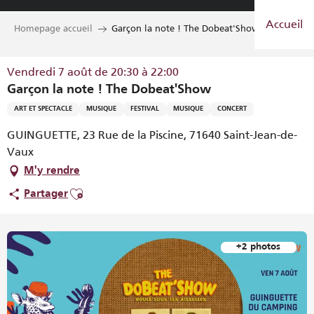
Aller
Accueil
au
Homepage accueil
Garçon la note ! The Dobeat'Show
contenu
principal
Vendredi 7 août de 20:30 à 22:00
Garçon la note ! The Dobeat'Show
ART ET SPECTACLE
MUSIQUE
FESTIVAL
MUSIQUE
CONCERT
GUINGUETTE, 23 Rue de la Piscine, 71640 Saint-Jean-de-
Vaux
M'y rendre
Ajouter aux favoris
Partager
+2 photos