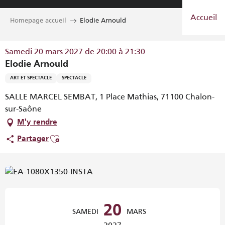
Aller
Accueil
au
Homepage accueil
Elodie Arnould
contenu
principal
Samedi 20 mars 2027 de 20:00 à 21:30
Elodie Arnould
ART ET SPECTACLE
SPECTACLE
SALLE MARCEL SEMBAT, 1 Place Mathias, 71100 Chalon-
sur-Saône
M'y rendre
Ajouter aux favoris
Partager
Ouverture et coordonnées
20
SAMEDI
MARS