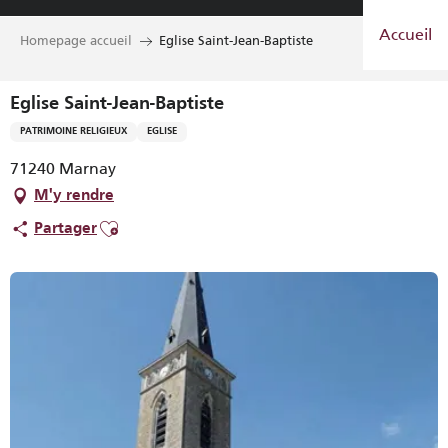
Aller
Accueil
au
Homepage accueil
Eglise Saint-Jean-Baptiste
contenu
principal
Eglise Saint-Jean-Baptiste
PATRIMOINE RELIGIEUX
EGLISE
71240 Marnay
M'y rendre
Ajouter aux favoris
Partager