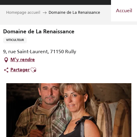
Aller
Accueil
au
Homepage accueil
Domaine de La Renaissance
contenu
principal
Domaine de La Renaissance
VITICULTEUR
9, rue Saint-Laurent, 71150 Rully
M'y rendre
Ajouter aux favoris
Partager