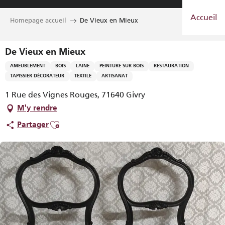
Aller
Accueil
au
Homepage accueil
De Vieux en Mieux
contenu
principal
De Vieux en Mieux
AMEUBLEMENT
BOIS
LAINE
PEINTURE SUR BOIS
RESTAURATION
TAPISSIER DÉCORATEUR
TEXTILE
ARTISANAT
1 Rue des Vignes Rouges, 71640 Givry
M'y rendre
Ajouter aux favoris
Partager