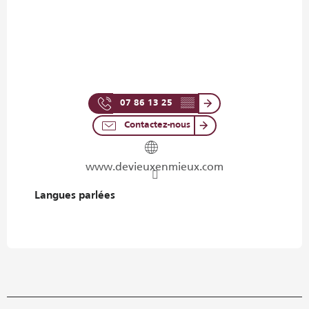
07 86 13 25
▒▒
Contactez-nous
www.devieuxenmieux.com
Langues parlées
Langues parlées