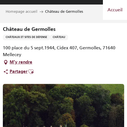
Aller
Accueil
au
Homepage accueil
Château de Germolles
contenu
principal
Château de Germolles
CHÂTEAUX ET SITES DE DÉFENSE
CHÂTEAU
100 place du 5 sept.1944, Cidex 407, Germolles, 71640
Mellecey
M'y rendre
Ajouter aux favoris
Partager