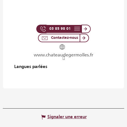
03 85 98 01
▒▒
Contactez-nous
www.chateaudegermolles.fr
Langues parlées
Langues parlées
Signaler une erreur