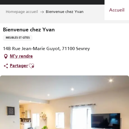
Aller
Accueil
au
Homepage accueil
Bienvenue chez Yvan
contenu
principal
Bienvenue chez Yvan
MEUBLÉS ET GÎTES
14B Rue Jean-Marie Guyot, 71100 Sevrey
M'y rendre
Ajouter aux favoris
Partager