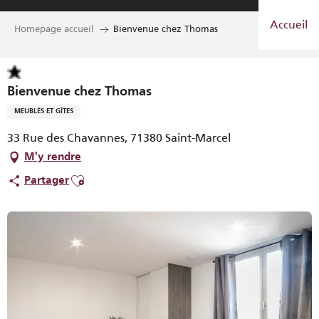
Aller
Accueil
au
Homepage accueil
Bienvenue chez Thomas
contenu
principal
Bienvenue chez Thomas
MEUBLÉS ET GÎTES
33 Rue des Chavannes, 71380 Saint-Marcel
M'y rendre
Ajouter aux favoris
Partager