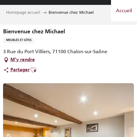
Aller
Accueil
au
Homepage accueil
Bienvenue chez Michael
contenu
principal
Bienvenue chez Michael
MEUBLÉS ET GÎTES
3 Rue du Port Villiers, 71100 Chalon-sur-Saône
M'y rendre
Ajouter aux favoris
Partager