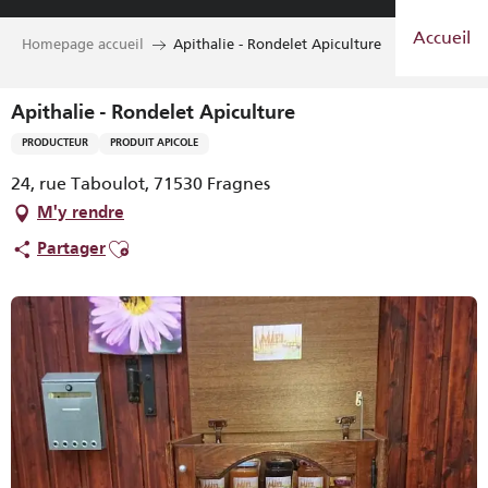
Aller
Accueil
au
Homepage accueil
Apithalie - Rondelet Apiculture
contenu
principal
Apithalie - Rondelet Apiculture
PRODUCTEUR
PRODUIT APICOLE
24, rue Taboulot, 71530 Fragnes
M'y rendre
Ajouter aux favoris
Partager