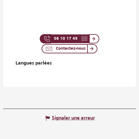
06 10 17 45
▒▒
Contactez-nous
Langues parlées
Langues parlées
Signaler une erreur