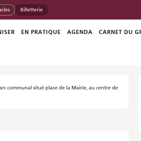
-Suzanne
acles
Billetterie
ainte-Suzanne
ISER
EN PRATIQUE
AGENDA
CARNET DU G
c communal situé place de la Mairie, au centre de 