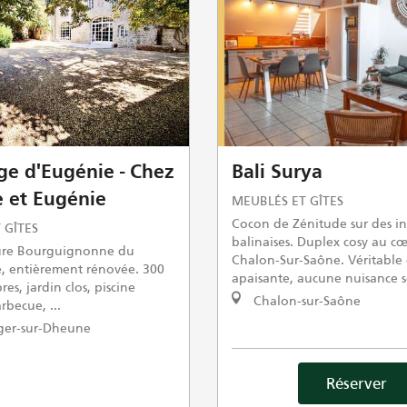
ge d'Eugénie - Chez
Bali Surya
e et Eugénie
MEUBLÉS ET GÎTES
Cocon de Zénitude sur des in
 GÎTES
balinaises. Duplex cosy au c
ure Bourguignonne du
Chalon-Sur-Saône. Véritable
e, entièrement rénovée. 300
apaisante, aucune nuisance 
es, jardin clos, piscine
Chalon-sur-Saône
rbecue, ...
ger-sur-Dheune
Réserver