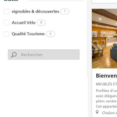
vignobles & découvertes
1
Accueil Vélo
8
Qualité Tourisme
4
Bienven
MEUBLÉS ET
Profitez d'
avec éléganc
plein centre
Cet appartem
Chalon-s