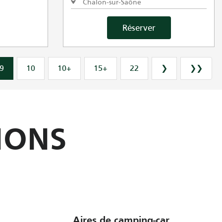
Chalon-sur-Saône
Réserver
9
10
10+
15+
22
❯
❯❯
IONS
Aires de camping-car