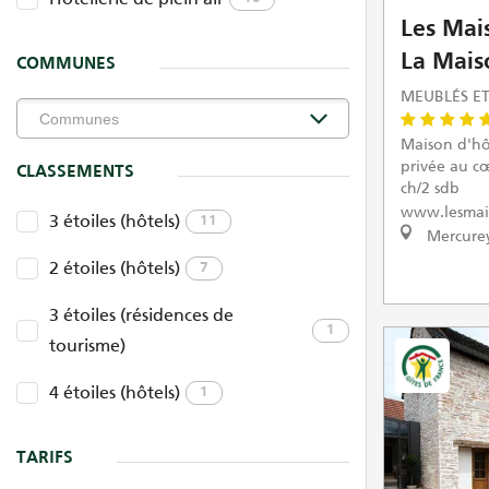
Les Mai
La Mais
COMMUNES
MEUBLÉS ET
Maison d'hô
privée au cœ
CLASSEMENTS
ch/2 sdb
www.lesmai
3 étoiles (hôtels)
11
Mercure
2 étoiles (hôtels)
7
3 étoiles (résidences de
1
tourisme)
4 étoiles (hôtels)
1
TARIFS