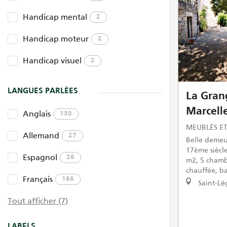
Handicap mental
2
Handicap moteur
2
Handicap visuel
2
LANGUES PARLÉES
La Gran
Marcell
Anglais
130
MEUBLÉS ET
Allemand
27
Belle deme
17ème siècl
Espagnol
26
m2, 5 chambr
chauffée, ba
Français
166
Saint-Lé
Tout afficher (7)
LABELS