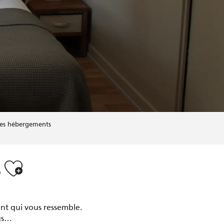
les hébergements
Ajouter aux favoris
s
nt qui vous ressemble.
ngs…