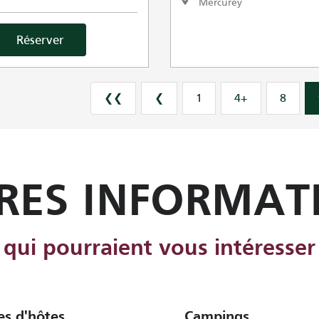
Mercurey
Réserver
❮❮
❮
1
4+
8
RES INFORMAT
qui pourraient vous intéresser
s d'hôtes
Campings