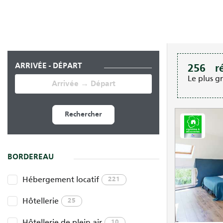
ARRIVÉE - DÉPART
256
r
Le plus g
Rechercher
BORDEREAU
Hébergement locatif
221
Hôtellerie
25
Hôtellerie de plein air
10