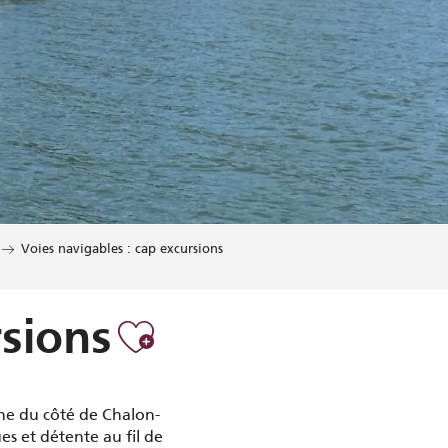
Voies navigables : cap excursions
Ajouter aux fav
rsions
aône du côté de Chalon-
s et détente au fil de