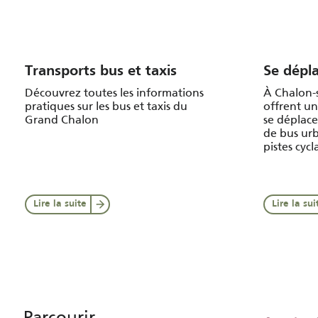
Transports bus et taxis
Se dépl
Découvrez toutes les informations
À Chalon-s
pratiques sur les bus et taxis du
offrent un
Grand Chalon
se déplace
de bus urb
pistes cycla
Lire la suite
Lire la sui
Parcourir