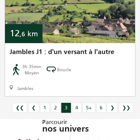
12
km
,6
Jambles J1 : d'un versant à l'autre
3h 35min
Boucle
Moyen
Jambles
❮❮
❮
1
2
3
4
5+
6
❯
❯❯
Parcourir
nos univers