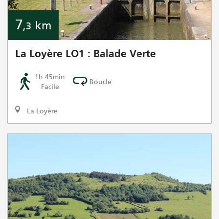
7
km
,3
La Loyère LO1 : Balade Verte
1h 45min
Boucle
Facile
La Loyère