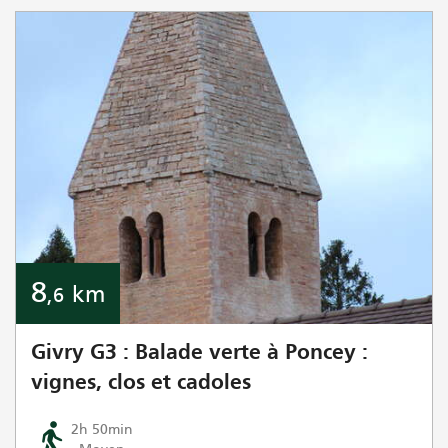
8
km
,6
Givry G3 : Balade verte à Poncey :
vignes, clos et cadoles
2h 50min