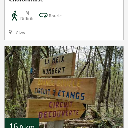
3j
Boucle
Difficile
Givry
16
km
,0