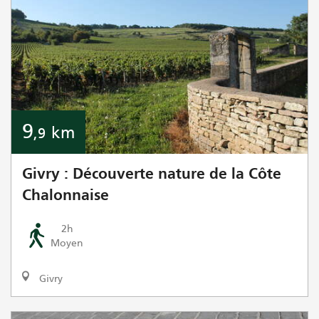
9
km
,9
Givry : Découverte nature de la Côte
Chalonnaise
2h
Moyen
Givry