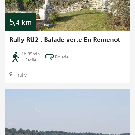
5
km
,4
Rully RU2 : Balade verte En Remenot
1h 35min
Boucle
Facile
Rully