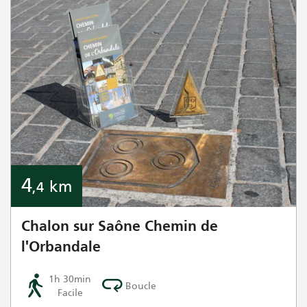
4
km
,4
Chalon sur Saône Chemin de
l'Orbandale
1h 30min
Boucle
Facile