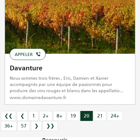
APPELER
Davanture
Nous sommes trois frères , Eric, Damien et Xavier
accompagnés par une équipe de passionnés pour
produire des vins rouges et blancs dans les appellatio...
www.domainedavanture.fr
❮❮
❮
1
2+
8+
19
20
21
24+
36+
57
❯
❯❯
Parcourir