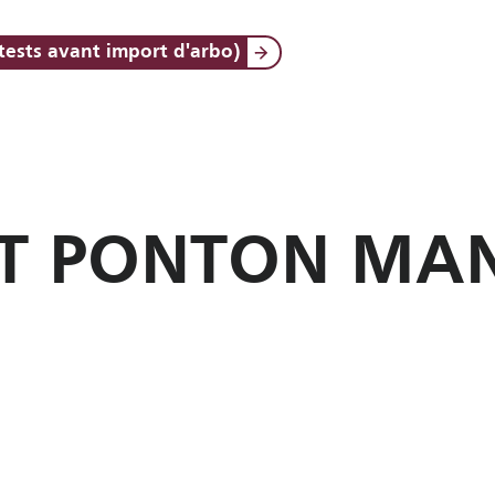
tests avant import d'arbo)
ST PONTON MA