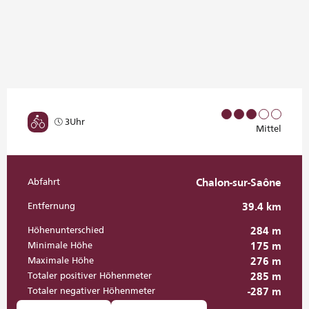
3Uhr
Mittel
Abfahrt
Chalon-sur-Saône
Praktische Informationen
Entfernung
39.4 km
Höhenunterschied
284 m
Minimale Höhe
175 m
Maximale Höhe
276 m
Totaler positiver Höhenmeter
285 m
Totaler negativer Höhenmeter
-287 m
Dokumentation