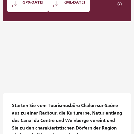
GPX-DATEI
KML-DATEI
Mit GP
284 m de Höhenunterschied
Höhenunterschied
Beschreibung
Starten Sie vom Tourismusbüro Chalon-sur-Saône 
aus zu einer Radtour, die Kulturerbe, Natur entlang 
des Canal du Centre und Weinberge vereint und 
Sie zu den charakteristischen Dörfern der Region 