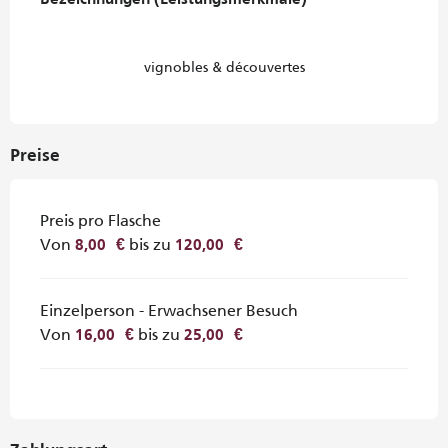
Bezeichnungen (Leistungsmerkmale)
Bezeichnungen (Leistungsmerkmale)
vignobles & découvertes
Preise
Preis pro Flasche
Von
bis zu
8,00 €
120,00 €
Einzelperson - Erwachsener Besuch
Von
bis zu
16,00 €
25,00 €