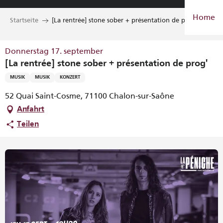
Aller
Home
au
Startseite
[La rentrée] stone sober + présentation de prog'
contenu
principal
Donnerstag 17. september
[La rentrée] stone sober + présentation de prog'
MUSIK
MUSIK
KONZERT
52 Quai Saint-Cosme, 71100 Chalon-sur-Saône
Anfahrt
Teilen