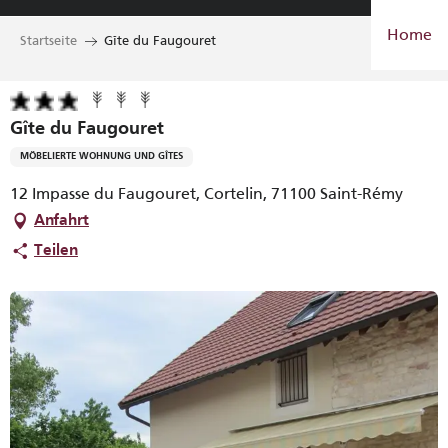
Aller
Home
au
Startseite
Gîte du Faugouret
contenu
principal
Gîte du Faugouret
MÖBELIERTE WOHNUNG UND GÎTES
12 Impasse du Faugouret, Cortelin, 71100 Saint-Rémy
Anfahrt
Teilen