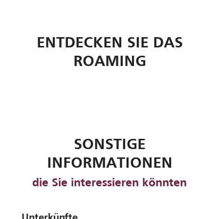
ENTDECKEN SIE DAS
Erkunden Sie die Côte Chalonnaise mit
dem Auto
ROAMING
Mehr erfahren
SONSTIGE
INFORMATIONEN
die Sie interessieren könnten
Unterkünfte