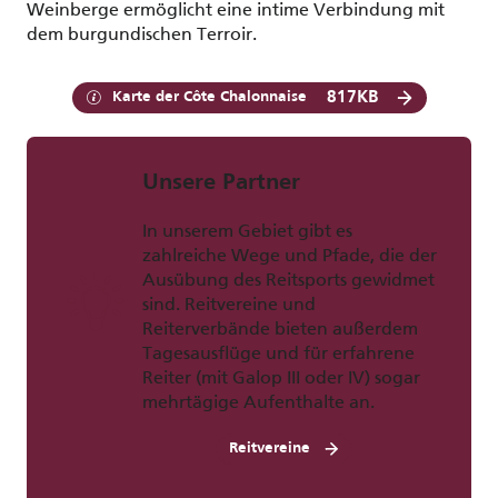
Weinberge ermöglicht eine intime Verbindung mit
dem burgundischen Terroir.
817KB
Karte der Côte Chalonnaise
Unsere Partner
In unserem Gebiet gibt es
zahlreiche Wege und Pfade, die der
Ausübung des Reitsports gewidmet
sind. Reitvereine und
Reiterverbände bieten außerdem
Tagesausflüge und für erfahrene
Reiter (mit Galop III oder IV) sogar
mehrtägige Aufenthalte an.
Reitvereine