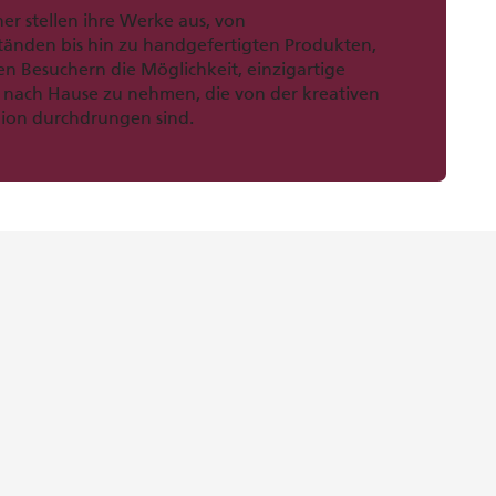
er stellen ihre Werke aus, von
änden bis hin zu handgefertigten Produkten,
n Besuchern die Möglichkeit, einzigartige
t nach Hause zu nehmen, die von der kreativen
gion durchdrungen sind.