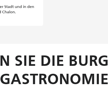
der Stadt und in den
d Chalon.
N SIE DIE BUR
GASTRONOMI
Gerichte aus Burgund
Im Herzen des Grand 
n der Côte Chalonnaise Das
Dimension, 
hen Landschaften und ihr...
Mehr erfahren