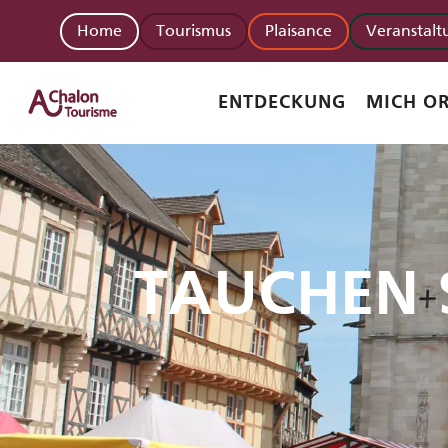
Aller
Home
Tourismus
Plaisance
Veranstal
au
contenu
principal
ENTDECKUNG
MICH OR
TAUCHEN S