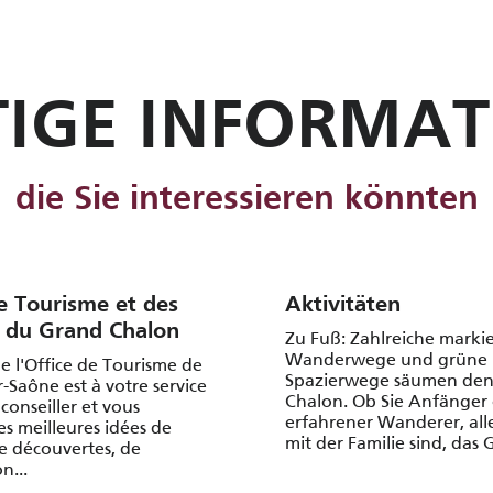
IGE INFORMA
die Sie interessieren könnten
e Tourisme et des
Aktivitäten
 du Grand Chalon
Zu Fuß: Zahlreiche marki
Wanderwege und grüne
e l'Office de Tourisme de
Spazierwege säumen de
-Saône est à votre service
Chalon. Ob Sie Anfänger
conseiller et vous
erfahrener Wanderer, all
es meilleures idées de
mit der Familie sind, das G
e découvertes, de
n...