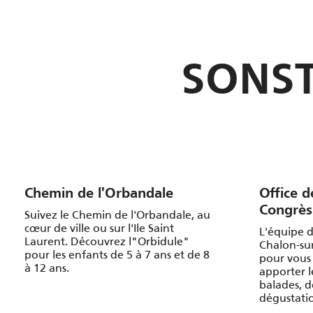
SONST
Chemin de l'Orbandale
Office d
Congrès
Suivez le Chemin de l'Orbandale, au
cœur de ville ou sur l'Ile Saint
L'équipe d
Laurent. Découvrez l"Orbidule"
Chalon-sur
pour les enfants de 5 à 7 ans et de 8
pour vous 
à 12 ans.
apporter l
balades, d
dégustatio