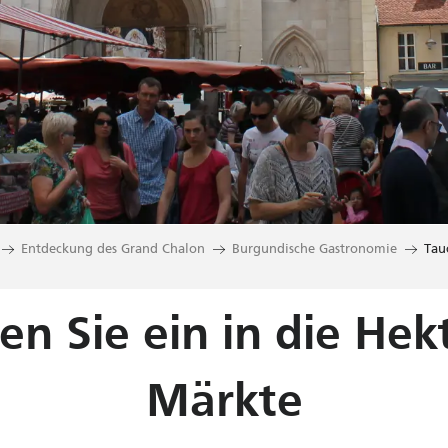
Entdeckung des Grand Chalon
Burgundische Gastronomie
Tau
n Sie ein in die Hek
Märkte