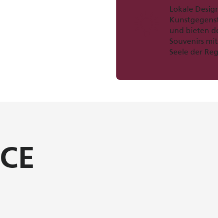
Lokale Design
Kunstgegenst
und bieten de
Souvenirs mi
Seele der Re
CE