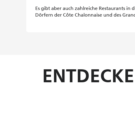
Es gibt aber auch zahlreiche Restaurants in 
Dörfern der Côte Chalonnaise und des Gran
ENTDECKE
Die typischen 
Burgund lässt sich am besten genießen … hier, i
Burgund, eine Region, die für ihre malerisc