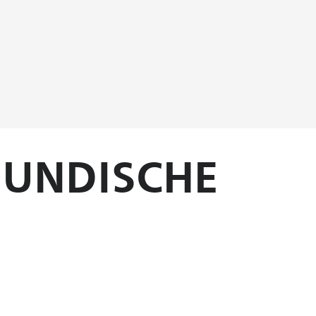
GUNDISCHE
Kurze Wege und lokale Produktion
E
Chalon erhält das touristische Erlebnis eine einzigartige
indem es die kurzen Wege und den Reichtum der lokalen
Produktionen hervorhebt. Dieses...
Mehr erfahren