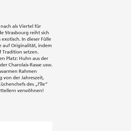
nach als Viertel für
e Strasbourg reiht sich
exotisch. In dieser Fülle
 auf Originalität, indem
 Tradition setzen.
en Platz: Huhn aus der
 der Charolais-Rasse usw.
nd warmen Rahmen
 von der Jahreszeit,
chenchefs des „l’île“
ttellern verwöhnen!